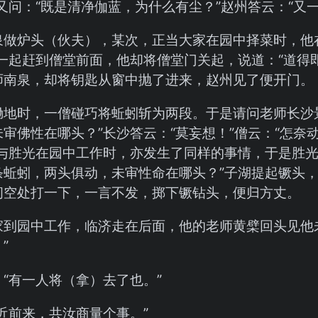
又问：“既是清净伽蓝，为什么有尘？”赵州答云：“又一
泉做炉头（伙夫），某次，正当大家在园中择菜时，他
家一起赶到僧堂前面，他却将僧堂门关起，说道：“道得
师南泉，却将钥匙从窗中抛了进来，赵州见了便开门。
锄地时，一僧碰巧将蚯蚓斩为两段。于是请问老师长沙
审佛性在哪头？”长沙答云：“莫妄想！”僧云：“怎奈
湖与胜光在园中工作时，亦发生了同样的事情，于是胜光
条蚯蚓，两头俱动，未审性命在哪头？”子湖提起镢头
间空处打一下，一言不发，掷下镢钻头，便归方丈。
家到园中工作，临济走在后面，他的老师黄檗回头见他
”
“有一人将（拿）去了也。”
近前来，共汝商量个事。”