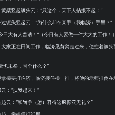
，黄檗竖起镢头云：“只这个，天下人拈掇不起！”
夺过镢头竖起云：“为什么却在某甲（我临济）手里？”
“今日大有人普请！”（今日有人要做一件大大的工作！
，大家正在田间工作，临济见黄檗走过来，便拄着镢头
镢也未举，困个什么？”
便拿棒要打临济，临济接任棒一推，将他的老师推倒在
云：“扶我起来！”
扶起云：“和尚争（怎）容得这疯癫汉无礼？”
站起，举棒便打维那。