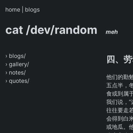
home
|
blogs
cat /dev/random
meh
› blogs/
四、劳
› gallery/
› notes/
他们的勤
› quotes/
五点半，
食或到属
我们说，
往往要走
会得到白
或地瓜。