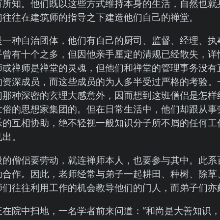
有所知。他们既以这些方式维持本身的生活，自然也就
们往往在建筑师的指导之下建造他们自己的禅堂。
是一种自治团体，他们有自己的厨司、监督、经理、执
乎曾有十个之多，但因他亲手厘定的清规已经散失，详
师或禅师是禅堂的灵魂，但他们和禅堂的管理事务没有
的资深成员，而这些成员的为人多半受过严格的考验。
们那种深密的玄理大感意外，因而想到这班僧侣是怎样
世俗的思想家集团的。但在日常生活中，他们却跟从事
乐的互相协助，绝不轻视一般知识分子所不屑的任何工
见出。
般的僧侣要劳动，就连禅师本人，也要参与其中。此系
助合作。因此，老师经常与弟子一起耕田、种树、除草
师们往往利用工作的机会教导他们的门人，而弟子们亦
正在院中扫地，一名学者前来问道：“和尚是大善知识，