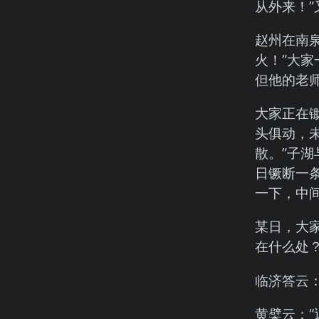
从外来！”
赵州在南
火！”大
但他的老
大家正在
头俱动，未
散。”子
日镢断一
一下，中
某日，大
在什么处？
临济答云：
黄檗云：“