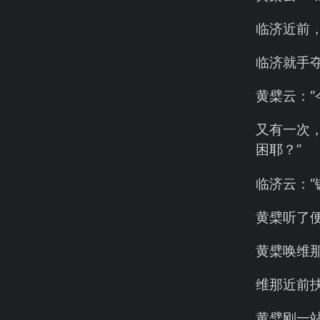
临济近前
临济就手
黄檗云：
又有一次
困耶？”
临济云：“
黄檗听了
黄檗唤维那
维那近前
黄檗刚一