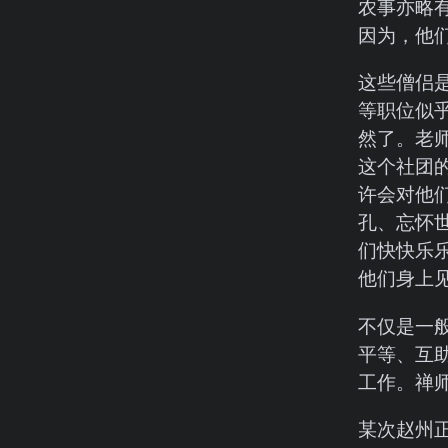
农事亦略
因为，他
这些僧侣
等职位似
然了。老
这个社团
许会对他
孔、忘怀
们快快乐
他们身上
不仅是一
平等、互
工作。禅
某次赵州