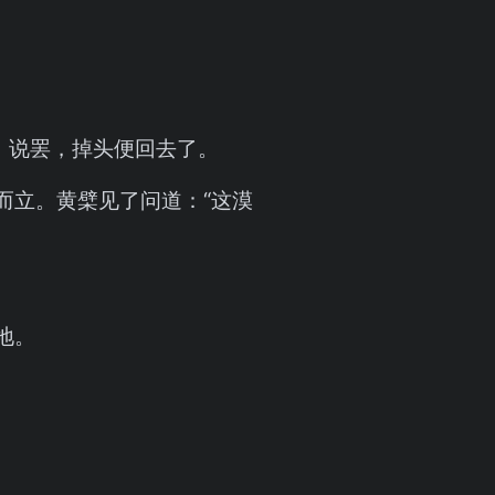
）说罢，掉头便回去了。
而立。黄檗见了问道：“这漠
地。