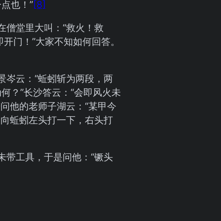
点也！”
[8]
在僧堂里大叫：“救火！救
即开门！”大家不知如何回答。
景岑云：“蚯蚓斩为两段，两
动何？”长沙答云：“会即风火未
问他的老师子湖云：“某甲今
，向蚯蚓左头打一下，右头打
未带工具，于是问他：“镢头