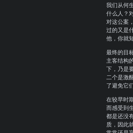
我们从何
什么人？
对这公案
过的又是
他，你就
最终的目
主客结构
下，乃是
二个是激
了避免它
在较早时
而感受到
都是还没
质，因此
常常还是