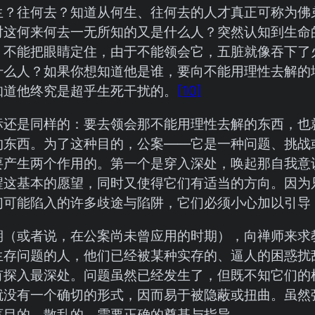
生？往何去？知道从何生、往何去的人才真正可称为佛
对这何来何去一无所知的又是什么人？突然认知到生命
，不能把眼睛定住，由于不能领会它，五脏就像吞下了
什么人？如果你想知道他是谁，要向不能用理性去解的
知道他终究是超乎生死干扰的。
[10]
标还是同样的：要去领会那不能用理性去解的东西，也
的东西。为了这种目的，公案——它是一种问题、挑战
要产生两个作用的。第一个是穿入深处，唤起那自我意
醒这基本的愿望，同时又使得它们有适当的方向。因为
们可能陷入的许多歧途与陷阱，它们必须小心加以引导
期（或者说，在公案尚未曾应用的时期），向禅师来求
生存问题的人，他们已经被某种实存的、逼人的困惑扰
有探入最深处。问题虽然已经发生了，但既不知它们的
就没有一个确切的形式，因而易于被隐蔽或扭曲。虽然
盲目的、散乱的，需要正确的奠基与指导。