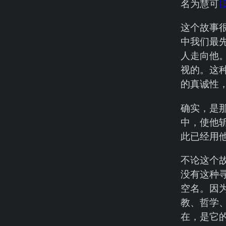
名为慧可
[
这个故事
中我们最
人走向他
视的。这
的真诚性
确实，是
中，使他
此已经用
不论这个
没有这种
空名。因
教、哲学
在，是它