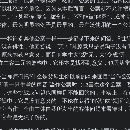
推至最后，也就不是禅宗。然而，公案的性质、结构以
可以杜绝这个危险。因为从本质而言，公案就不允许把
中。它甚至连“意义”都没有，它不能被“解释”，或被
客体。最为明显的例子是最早的、最广泛使用的一个公案
——和许多其他公案一样——是记录下来的问答。9世
有没有佛性，他回答说：“无！”其原意只是说狗子没有
原来的狭窄意义，而是叫学生去“观”无，去“变成”无。
然在主客二元的架构中，它根本是找不到意义，也无从
来当禅师们把“什么是父母生你以前的本来面目”当作公
“听一只手掌的声音”当作公案时（他喜欢这个公案，甚
），这些挑战或问题也同样是不能回答的，事实上，在
辑中，它是没有意义的。不论在获得“解答”或“领悟”
把它当作一个由主体自我所发出的客体问题来看待时，
，它都是无法了解的。