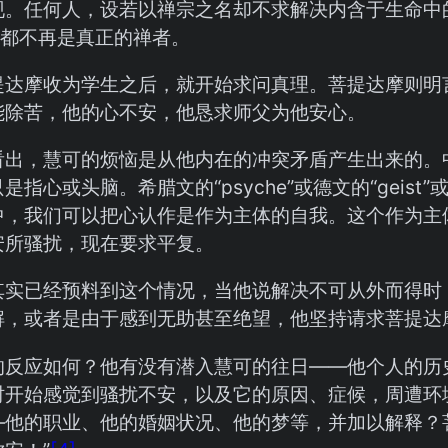
现。任何人，设若以禅宗之名却不求解决内含于生命中
，都不再是真正的禅者。
提达摩收为学生之后，就开始求问真理。菩提达摩则明
能除苦，他的心不安，他恳求师父为他安心。
看出，慧可的烦恼是从他内在的冲突矛盾产生出来的。中
是指心或头脑。希腊文的“psyche”或德文的“geis
中，我们可以把心认作是作为主体的自我。这个作为主
安所骚扰，现在要求平复。
其实已经预料到这个情况，当他说解决不可从外而得时
解，或者是由于感到无助甚至绝望，他坚持请求菩提达
的反应如何？他有没有潜入慧可的往日——他个人的历
时开始感觉到骚扰不安，以及它的原因、症候，周遭环
—他的职业、他的婚姻状况、他的梦等，并加以解释？