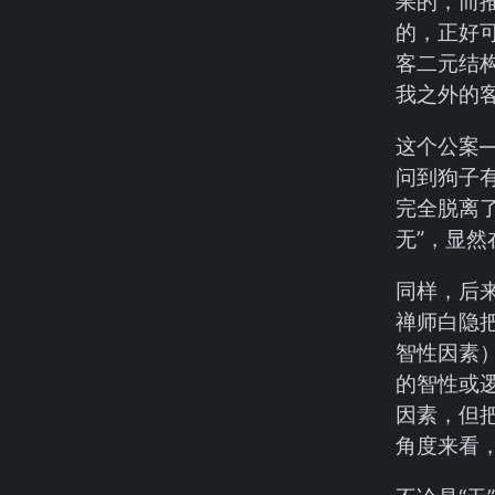
果的，而
的，正好
客二元结构
我之外的
这个公案
问到狗子
完全脱离了
无”，显
同样，后
禅师白隐把
智性因素
的智性或逻
因素，但
角度来看