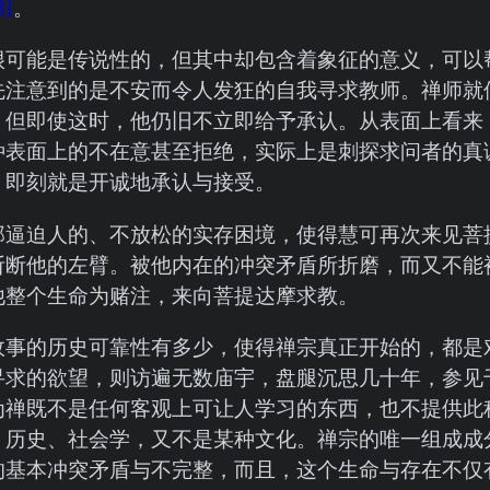
3]
。
很可能是传说性的，但其中却包含着象征的意义，可以
先注意到的是不安而令人发狂的自我寻求教师。禅师就
。但即使这时，他仍旧不立即给予承认。从表面上看来
种表面上的不在意甚至拒绝，实际上是刺探求问者的真
，即刻就是开诚地承认与接受。
那逼迫人的、不放松的实存困境，使得慧可再次来见菩
斩断他的左臂。被他内在的冲突矛盾所折磨，而又不能
他整个生命为赌注，来向菩提达摩求教。
故事的历史可靠性有多少，使得禅宗真正开始的，都是
寻求的欲望，则访遍无数庙宇，盘腿沉思几十年，参见
为禅既不是任何客观上可让人学习的东西，也不提供此
、历史、社会学，又不是某种文化。禅宗的唯一组成成
的基本冲突矛盾与不完整，而且，这个生命与存在不仅