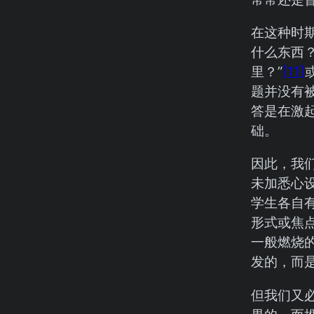
在这种时
什么东西？
里？”
[11]
题并没有
答是在激
础。
因此，我
未加悉心
学生各自
形式或焦
一般燃烧
发的，而
但我们又必