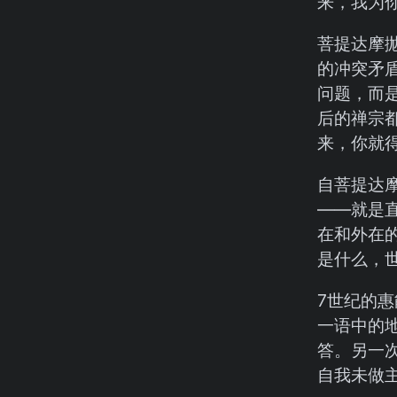
来，我为你
菩提达摩
的冲突矛
问题，而
后的禅宗
来，你就
自菩提达
——就是
在和外在
是什么，
7世纪的
一语中的地
答。另一
自我未做