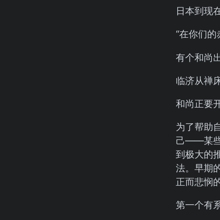
日本到现
“在你们
有个和尚出
临济从禅
和尚正要
为了帮助自
己——某
到极大的
法。早期
正而悲悯
第一个有