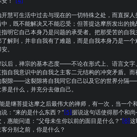
安！”
[4]
抛开慧可生活中过去与现在的一切特殊之处，而直探人
盾中，既不能解决又不能忍受；但菩提达摩所发出的挑
是指明它自己本身乃是问题的承受者。把那受苦的自我
都了解到，并非自我有了难题，而是自我本身乃是一个
得安。
摩以后，禅宗的基本态度——不论在形式上、语言文字
直指自我意识中的自我之主客二元结构的冲突矛盾。而
的裂隙——这裂隙将自我同它自己以及它的世界分隔—
世界是什么，并充分去做自己。
惠能是继菩提达摩之后最伟大的禅师，有一次，当一个
说：“来的是什么东西？”
[5]
据说这句话使得那个和尚
次，惠能问道：“父母未生你以前的面目是什么？”
[6]
这
主客分别之前，你是什么？