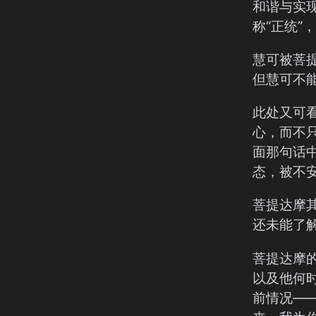
和谐与实
称“正统”
慧可被菩
但慧可不
此处又可
心，而不只
面那句话
态，被不
菩提达摩
还未能了
菩提达摩
以及他何
前情况—