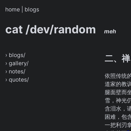
home
|
blogs
cat /dev/random
meh
› blogs/
二、禅
› gallery/
› notes/
依照传统
› quotes/
道家的教
腿面壁而
雪，神光
含泪水，
困难，包
一把利刃