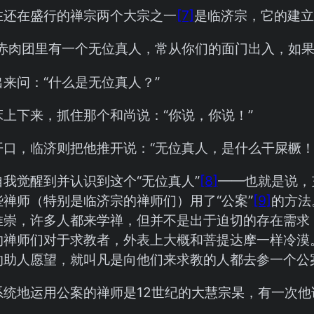
在还在盛行的禅宗两个大宗之一
[7]
是临济宗，它的建立
的赤肉团里有一个无位真人，常从你们的面门出入，如果
来问：“什么是无位真人？”
床上下来，抓住那个和尚说：“你说，你说！”
开口，临济则把他推开说：“无位真人，是什么干屎橛！
我觉醒到并认识到这个“无位真人”
[8]
——也就是说，
些禅师（特别是临济宗的禅师们）用了“公案”
[9]
的方法
推崇，许多人都来学禅，但并不是出于迫切的存在需求
的禅师们对于求教者，外表上大概和菩提达摩一样冷漠
的助人愿望，就叫凡是向他们来求教的人都去参一个公
系统地运用公案的禅师是12世纪的大慧宗杲，有一次他