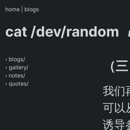
home
|
blogs
cat /dev/random
› blogs/
（三
› gallery/
› notes/
› quotes/
我们
可以
诱导