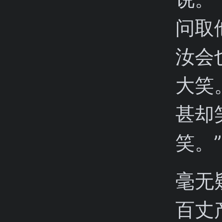
问取
汝会
大笑
甚却
笑。
毫无
百丈