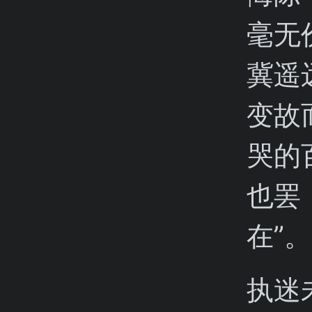
毫无
冀遥
变故
哭的
也罢
在”。
执迷