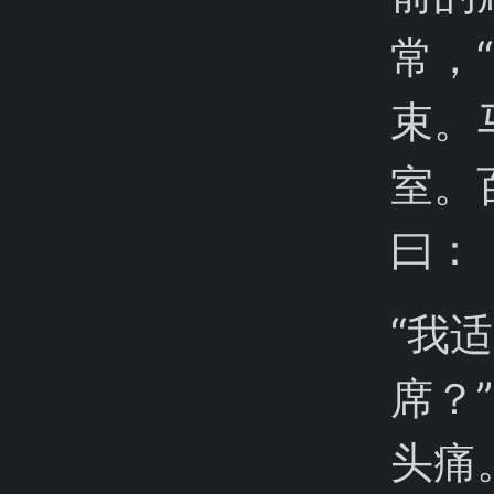
常，
束。
室。
曰：
“我
席？
头痛