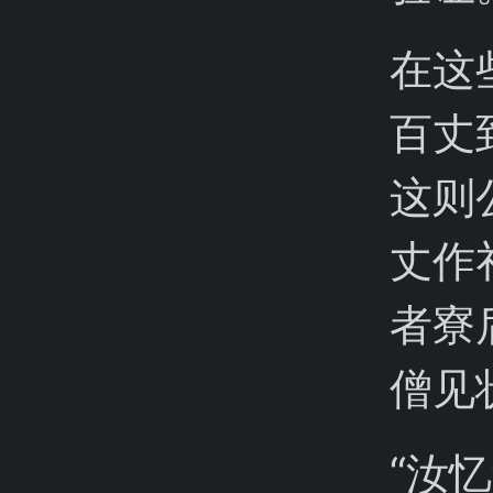
在这
百丈
这则
丈作
者寮
僧见
“汝