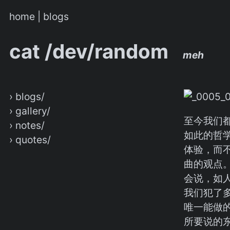
home
|
blogs
cat /dev/random
meh
› blogs/
› gallery/
至今我们
› notes/
如此的哲
› quotes/
体验，而
曲的观点
会说，如
我们犯了
唯一能做
所要说的