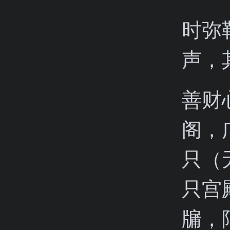
时弥
声，
善财
阁，
只（
只宫
牖，