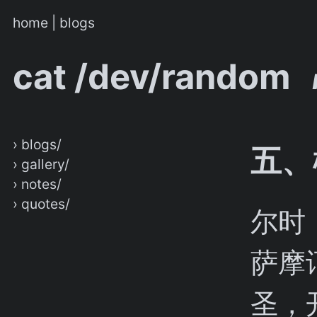
home
|
blogs
cat /dev/random
› blogs/
五、
› gallery/
› notes/
› quotes/
尔时
萨摩
圣，