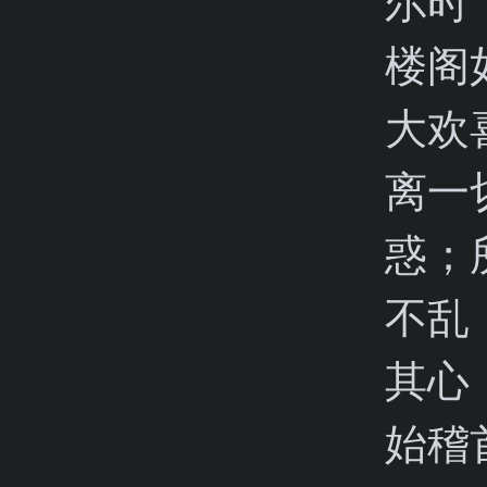
尔时
楼阁
大欢
离一
惑；
不乱
其心
始稽