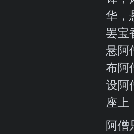
华，
罢宝
悬阿
布阿
设阿
座上
阿僧