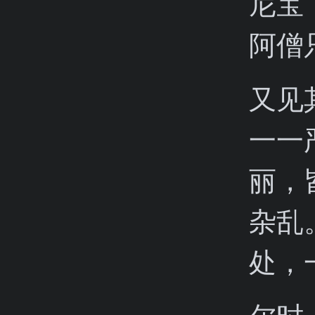
尼宝
阿僧
又见
一一
丽，
杂乱
处，