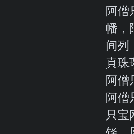
阿僧
幡，
间列
真珠
阿僧
阿僧
只宝
铎，