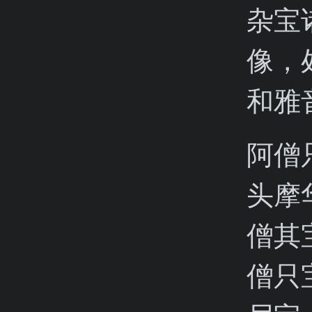
杂宝
像，
和雅
阿僧
头摩
僧其
僧只