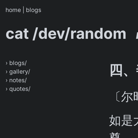
home
|
blogs
cat /dev/random
› blogs/
四、
› gallery/
› notes/
› quotes/
〔尔
如是
尊，