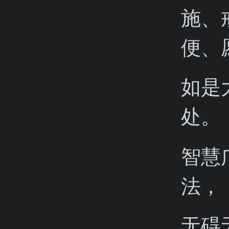
施、
便、
如是
处。
智慧
法，
无碍