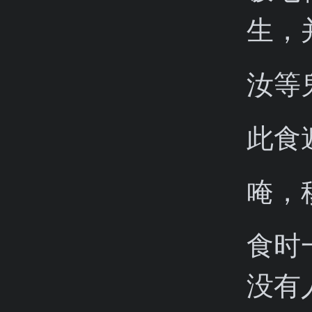
生，
汝等
此食
唵，
食时
没有