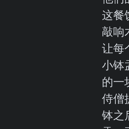
这餐
敲响
让每
小钵
的一
侍僧
钵之