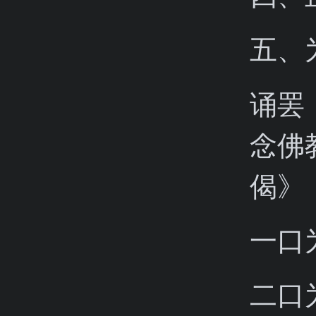
五、
诵罢
念佛
偈》
一口
二口