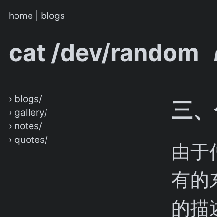
home
|
blogs
cat /dev/random
› blogs/
三、
› gallery/
› notes/
› quotes/
由于
有的
的描