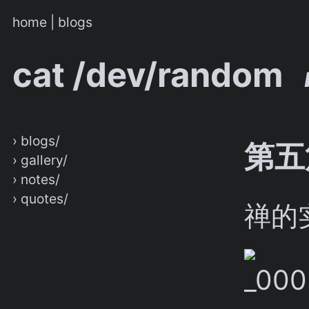
home
|
blogs
cat /dev/random
› blogs/
第五
› gallery/
› notes/
› quotes/
禅的