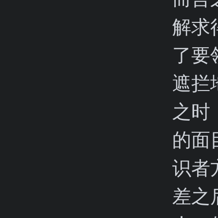
解求
了要
遮拦
之时
的面
识者
差之