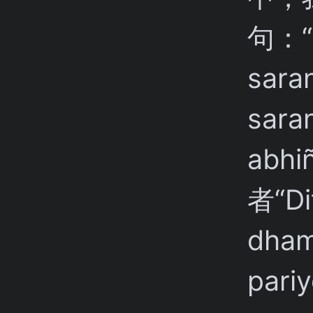
句：“A
sara
sar
abh
者“Di
dham
pari