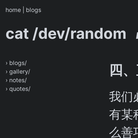
home
|
blogs
cat /dev/random
› blogs/
四、
› gallery/
› notes/
› quotes/
我们
有某
么善