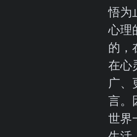
悟为
心理
的，
在心
广、
言。
世界
生活