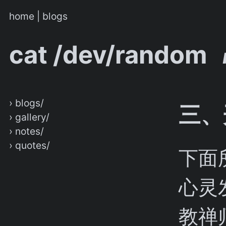
home
|
blogs
cat /dev/random
› blogs/
三、
› gallery/
› notes/
› quotes/
下面
心灵
教禅