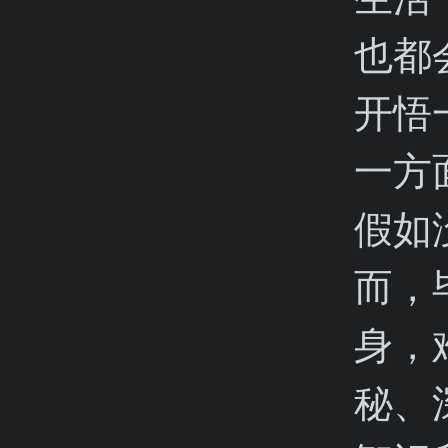
也都
开悟
一方
假如
而，
身，
秘、