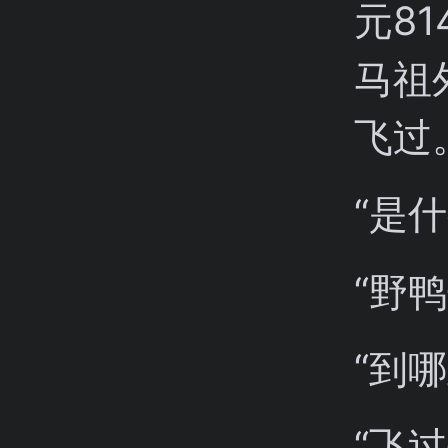
元8
马祖
飞过
“是什
“野鸭
“到
“飞