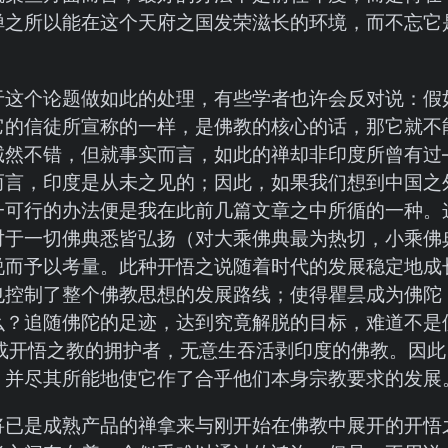
禅之所以能在这个天府之国发荣滋长的环境，而不忘它
于这个论题做如此的处理，有些学者也许会反对说：假
它的信徒所宣称的一样，是佛教的核心的话，那它就不
诚然不错，但就事实而言，如此的禅却非印度所曾有过
而言，印度是从未之见的；因此，如果我们想到中国之
一可行的办法便是我在此前几篇文章之中所循的一种。
对于一切佛典悉皆弘扬（对大乘佛典最为热切，小乘佛
说而予以考量。此种开悟之说随着时代的发展稳定地成
也控制了整个佛教思想的发展路线；使得瞿昙成为佛陀
么？追随佛陀的足迹，达到究竟解脱的目标，难道不是
或开悟之教的拥护者，无意生吞活剥印度的佛教。因此
，并尽其所能地使它作了合乎他们本身宗教要求的发展
将已是成熟产品的禅拿来与刚开始在佛教中展开的开悟