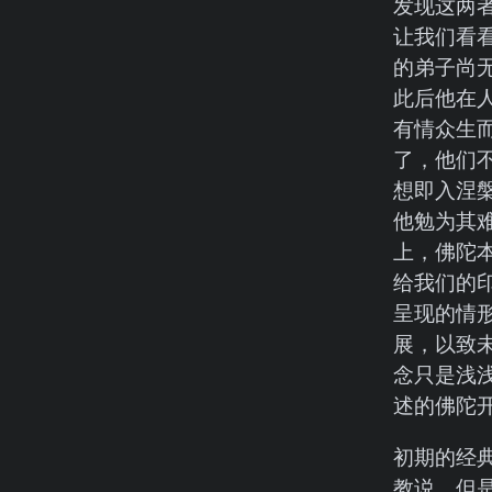
发现这两
让我们看
的弟子尚
此后他在
有情众生
了，他们
想即入涅
他勉为其
上，佛陀
给我们的
呈现的情
展，以致
念只是浅
述的佛陀
初期的经典
教说。但