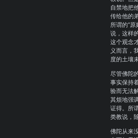
自禁地把
传给他的
所谓的“
说，这样
这个观念
义而言，
度的土壤
尽管佛陀
事实保持
验而无法
其烦地强
证得。所谓
类教说，
佛陀从来