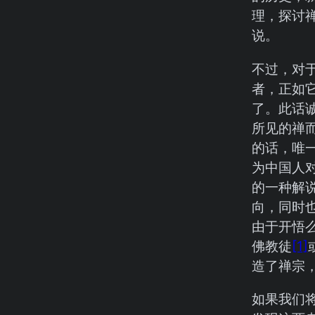
理，探讨
说。
不过，对
者，正如
了。此话
所见的禅
的话，唯
为中国人
的一种解
向，同时
由于开悟
佛教徒
[1]
造了禅宗
如果我们