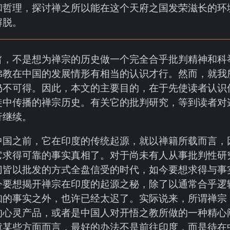
和哲理，探讨禅之所以能在这个天府之国发荣滋长的环
解脱。
旨，不是想为禅宗的历史做一个完全合乎批判精神和科
佛教在中国的发展情形有相当的认识才行。然而，就我
仍不可得。因此，本文的主要目的，在于先使读者认识
徒中传播的禅宗历史。有关它的批判研究，等到读者对
行继续。
中国之前，它在印度的传统起源，就以禅籍所载而言，
它求得可靠的事实真相了。对于尚未有人从事批判性研
切皆以批发的方式全盘信受的时代，如今要想求得与事
今要想揭开禅宗在印度的起源之秘，除了以通常合乎逻
知的事实之外，也许已经太迟了。实际说来，所谓禅宗
的心灵产品，或者是中国人对开悟之教所做的一种精心
就某些方面而言，最好的办法不是前往印度，而是待在