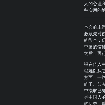
人的心理
种实用的
本文的主
必须先对
的教本，
中国的信
之后，再
禅在传入
就难以从
方面，一
的了。如
中撷取已
是中国人
的历史，