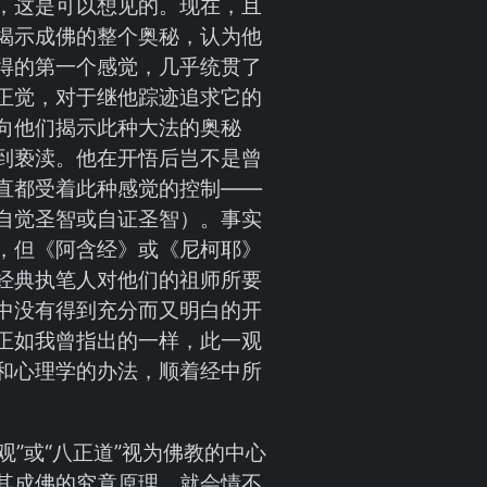
，这是可以想见的。现在，且
揭示成佛的整个奥秘，认为他
得的第一个感觉，几乎统贯了
正觉，对于继他踪迹追求它的
向他们揭示此种大法的奥秘
到亵渎。他在开悟后岂不是曾
直都受着此种感觉的控制——
自觉圣智或自证圣智）。事实
，但《阿含经》或《尼柯耶》
经典执笔人对他们的祖师所要
中没有得到充分而又明白的开
正如我曾指出的一样，此一观
和心理学的办法，顺着经中所
观”或“八正道”视为佛教的中心
其成佛的究竟原理，就会情不