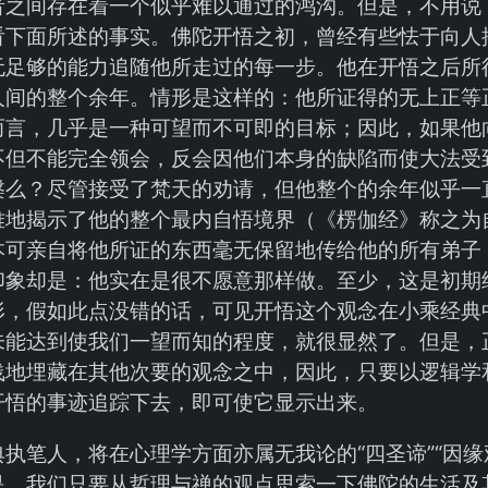
者之间存在着一个似乎难以通过的鸿沟。但是，不用说
看下面所述的事实。佛陀开悟之初，曾经有些怯于向人
无足够的能力追随他所走过的每一步。他在开悟之后所
人间的整个余年。情形是这样的：他所证得的无上正等
而言，几乎是一种可望而不可即的目标；因此，如果他
不但不能完全领会，反会因他们本身的缺陷而使大法受
槃么？尽管接受了梵天的劝请，但他整个的余年似乎一
难地揭示了他的整个最内自悟境界（《楞伽经》称之为
本可亲自将他所证的东西毫无保留地传给他的所有弟子
印象却是：他实在是很不愿意那样做。至少，这是初期
形，假如此点没错的话，可见开悟这个观念在小乘经典
未能达到使我们一望而知的程度，就很显然了。但是，
浅地埋藏在其他次要的观念之中，因此，只要以逻辑学
开悟的事迹追踪下去，即可使它显示出来。
执笔人，将在心理学方面亦属无我论的“四圣谛”“因缘
是，我们只要从哲理与禅的观点思索一下佛陀的生活及