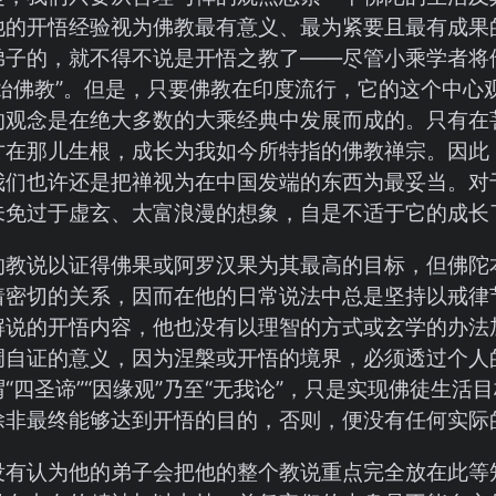
他的开悟经验视为佛教最有意义、最为紧要且最有成果
弟子的，就不得不说是开悟之教了——尽管小乘学者将
原始佛教”。但是，只要佛教在印度流行，它的这个中心
的观念是在绝大多数的大乘经典中发展而成的。只有在
才在那儿生根，成长为我如今所特指的佛教禅宗。因此
我们也许还是把禅视为在中国发端的东西为最妥当。对
未免过于虚玄、太富浪漫的想象，自是不适于它的成长
的教说以证得佛果或阿罗汉果为其最高的目标，但佛陀
着密切的关系，因而在他的日常说法中总是坚持以戒律
解说的开悟内容，他也没有以理智的方式或玄学的办法
调自证的意义，因为涅槃或开悟的境界，必须透过个人
“四圣谛”“因缘观”乃至“无我论”，只是实现佛徒生
除非最终能够达到开悟的目的，否则，便没有任何实际
没有认为他的弟子会把他的整个教说重点完全放在此等