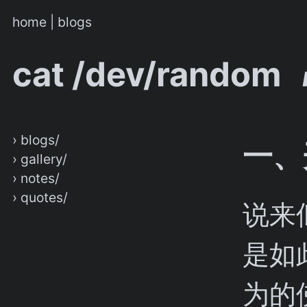
home
|
blogs
cat /dev/random
› blogs/
一、
› gallery/
› notes/
› quotes/
说来
是如
为的