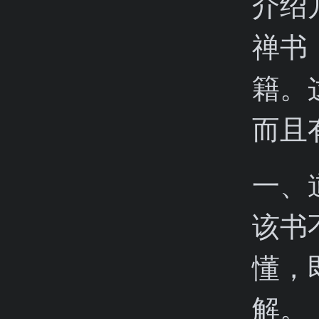
介绍
禅书
籍。
而且
一、
该书
懂，
解。