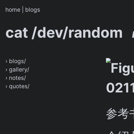
home
|
blogs
cat /dev/random
› blogs/
› gallery/
› notes/
› quotes/
参考