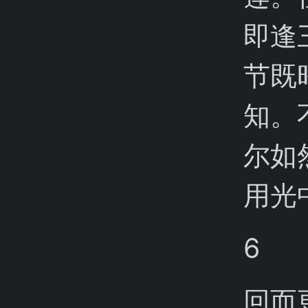
即逢
节既
知。
尔如
用光
6
回而