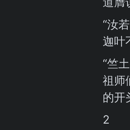
道膺
“汝
迦叶
“竺
祖师
的开
2