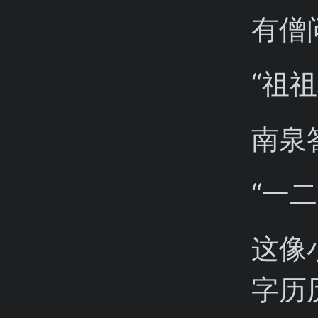
有僧
“祖
南泉
“一
这像
字历