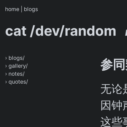
home
|
blogs
cat /dev/random
› blogs/
参同
› gallery/
› notes/
› quotes/
无论
因钟
这些