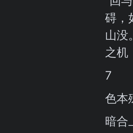
“回
碍，
山没
之机
7
色本
暗合