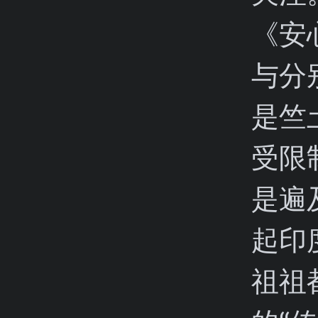
《安
与分
是竺
受限
是遍
起印
祖祖