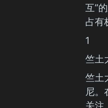
互”
占有
1
竺土
竺土
尼。
关注