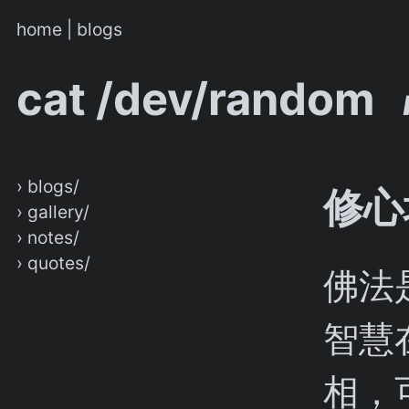
home
|
blogs
cat /dev/random
› blogs/
修心
› gallery/
› notes/
› quotes/
佛法
智慧
相，