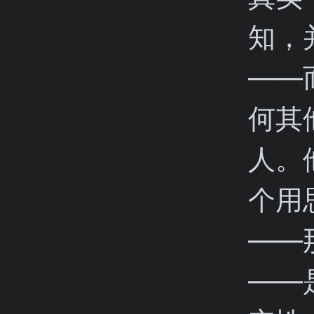
知，
——
何其
人。
个用
——
——