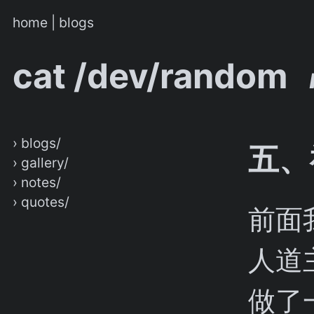
home
|
blogs
cat /dev/random
› blogs/
五、
› gallery/
› notes/
› quotes/
前面
人道
做了