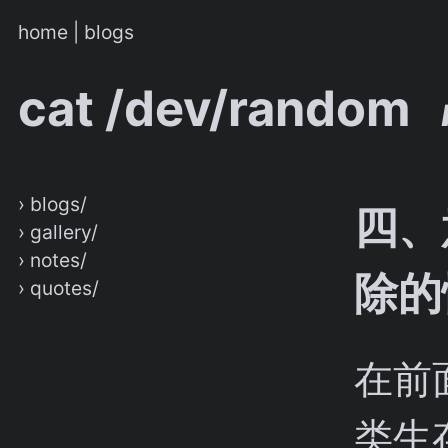
home
|
blogs
cat /dev/random
› blogs/
四、
› gallery/
› notes/
除的
› quotes/
在前
类生