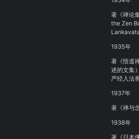
著《禅论集第
the Zen
Lankava
1935年
著《悟道
述的文集）
严经入法界品
1937年
著《禅与
1938年
著《日本佛