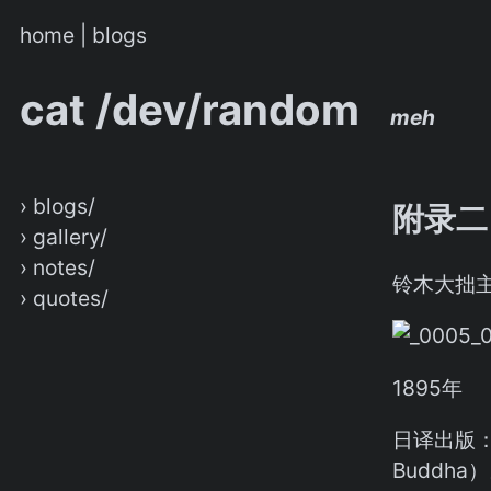
home
|
blogs
cat /dev/random
meh
› blogs/
附录二
› gallery/
› notes/
铃木大拙
› quotes/
1895年
日译出版：保
Buddha