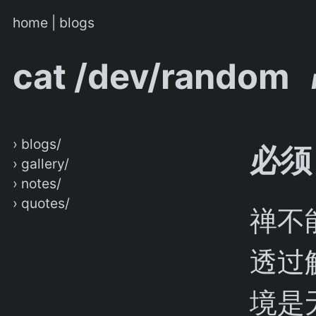
home
|
blogs
cat /dev/random
› blogs/
必须
› gallery/
› notes/
› quotes/
禅不
透过
境是