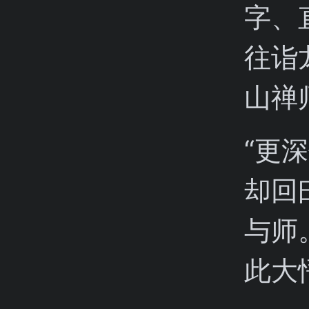
字、
往诣
山禅
“更
却回
与师
此大