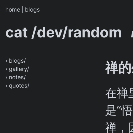
home
|
blogs
cat /dev/random
› blogs/
禅的
› gallery/
› notes/
› quotes/
在禅
是“悟
禅，