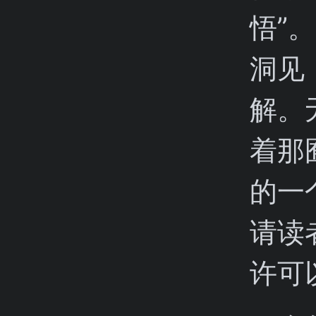
悟”
洞见
解。
着那
的一
请读
许可