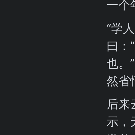
一个
“学
曰：
也。
然省
后来
示，