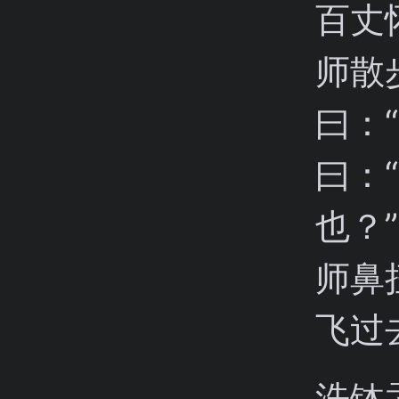
百丈
师散
曰：
曰：
也？
师鼻
飞过
洗钵