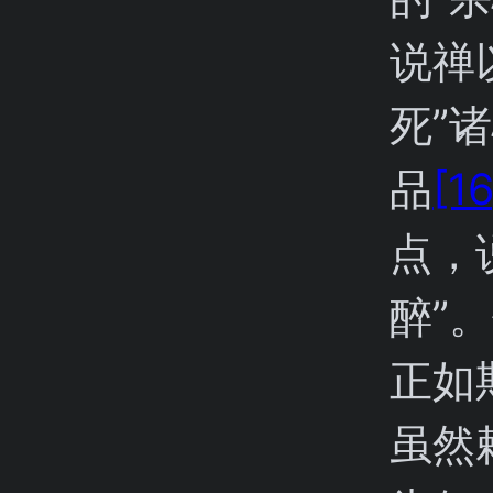
说禅
死”
品
[16
点，
醉”
正如
虽然