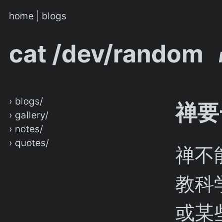
home
|
blogs
cat /dev/random
› blogs/
禅要
› gallery/
› notes/
› quotes/
禅不
教科
或某