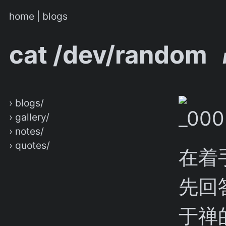
home
|
blogs
cat /dev/random
› blogs/
› gallery/
› notes/
› quotes/
在着
先回
于禅