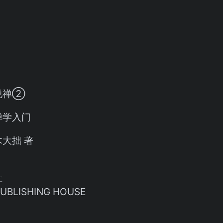
说禅②
禅学入门
大拙 著
社
PUBLISHING HOUSE