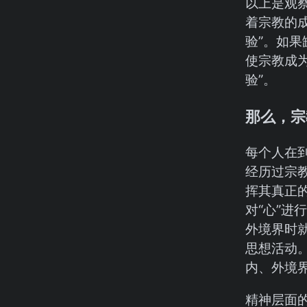
以上是观
着宗教的
验”。如
使宗教成
验”。
那么，宗
每个人在
经历过宗
挥其真正
对“心”进
外境界时
思想活动
内、外境
精神层面