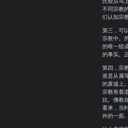
比较后马
不同宗教
们认知宗
第三，可
宗教中。
的唯一组
的事实。
第四，宗
谁是从属
的废墟上
宗教有着
抗。佛教
看来，当
外的一面