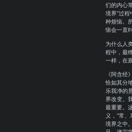
们的内心
境界”过
种烦恼。
恼会一直
为什么人
程中，最
一样，在
《阿含经》
恰如其分
乐我净的
界改变。我
最重要。
义，“常、
境界之中
足。禅宗常