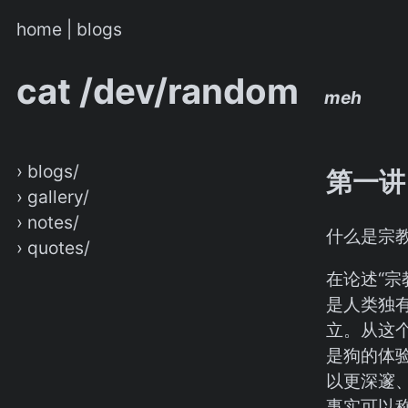
home
|
blogs
cat /dev/random
meh
› blogs/
第一讲
› gallery/
› notes/
什么是宗
› quotes/
在论述“宗
是人类独
立。从这
是狗的体验
以更深邃
事实可以