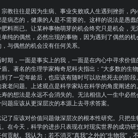
：宗教往往是因为生病、事业失败或人生遇到挫折，内
都是病态的，健康的人是不需要的。这样的说法是愚蠢
种肥料而已。让某种事物萌芽的机会终究只是机会，无
是单纯的偶然，必然出现的事物，因为遇到了偶然的机
的，与偶然的机会没有任何关系。
盾时期，一面是事实上的我，一面是在内心中寻求价值
矛盾。著名的生理学家梅奇尼科夫指出：“大多数的生
类到了一定年龄后，也应该有随时可以欣然死去的阶段
的衰老问题。上述观点是科学家站在科学的角度阐述的
长寿的想法是永远不会消失的。无法相信人一生中必然
个问题应该从更深层次的本源上去寻求答案。
记了应该对价值问题做深层次的根本性研究。只把生物的
点。在今天，科学的进步只表现在对现实世界的成功研
何贡献。我认为：若不消灭“真我”之外的“生物我”，