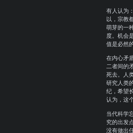
有人认为
以，宗教
萌芽的一
度。机会
值是必然
在内心矛
二者间的
死去。人
研究人类
纪，希望
认为，这
当代科学忘
究的出发
没有做出任