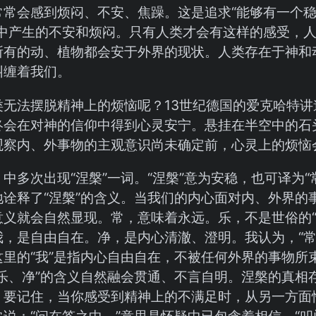
常常会感到烦闷、不安、焦躁。这是追求“能够有一个
程中产生的不安和烦闷。只有人类才会有这样的感受，
所有的动、植物都会安于外界的现状。人类存在于神和
纠缠着我们。
类无法摆脱精神上的烦恼呢？13世纪德国的爱克哈特
终会在对神的信仰中得到心灵安宁。悬挂在半空中的石
观察内、外事物的主观意识尚未确定前，心灵上的烦恼
中多次出现“涅槃”一词。“涅槃”意为安稳，也可译为“
地诠释了“涅槃”的含义。当我们的内心面对内、外界的
意义就会自然显现。常，意味着永远。乐，不是世俗的“
，是自由自在。净，是内心清澈、澄明。我认为，“常、
这里的“我”是指内心自由自在，不被任何外界的事物所
乐、净”的含义自然融会贯通、不言自明。涅槃的真相存
。要记住，当你感受到精神上的不满足时，从另一方面
说：“问在答之中。”意思是怀疑中已包含着相信。“叩