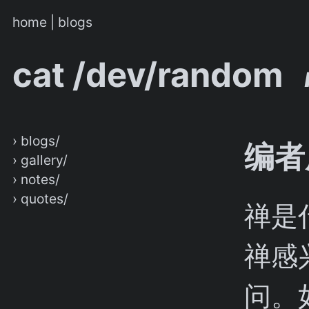
home
|
blogs
cat /dev/random
› blogs/
编者
› gallery/
› notes/
› quotes/
禅是
禅感
问。